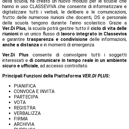
della scuola, ha creato un nuovo modulo per le scuole che
hanno in uso CLASSEVIVA che consente di informatizzare e
digitalizzare tutti i verbali, le delibere e le comunicazioni,
frutto delle numerose riunioni che docenti, DS e personale
della scuola tengono durante l’anno scolastico. Grazie a
Ver.Di Plus
, la scuola potrà gestire tutto il
ciclo di vita delle
riunioni
in un unico flusso di
lavoro integrato in Classeviva
e garantire
trasparenza e condivisione
delle informazioni,
anche a distanza
e in momenti di emergenza.
Ver.Di Plus
consente di coinvolgere tutti i soggetti
interessati e
di comunicare in tempo reale in un ambiente
sicuro e ufficiale
, ad accesso controllato.
Principali Funzioni della Piattaforma
VER.DI PLUS:
PIANIFICA
CONVOCA E INVITA
PARTECIPA
VOTA
REGISTRA
VERBALIZZA
FIRMA
ARCHIVIA