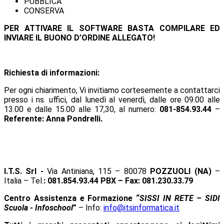
PUBBLICA
CONSERVA
PER ATTIVARE IL SOFTWARE BASTA COMPILARE ED
INVIARE IL BUONO D’ORDINE ALLEGATO!
Richiesta di informazioni
:
Per ogni chiarimento, Vi invitiamo cortesemente a contattarci
presso i ns. uffici, dal lunedì al venerdì, dalle ore 09.00 alle
13.00 e dalle 15.00 alle 17,30, al numero:
081-854.93.44
–
Referente: Anna Pondrelli.
I.T.S. Srl -
Via Antiniana, 115 – 80078
POZZUOLI (NA)
–
Italia – Tel.
: 081.854.93.44 PBX – Fax: 081.230.33.79
Centro Assistenza e Formazione “
SISSI IN RETE – SIDI
Scuola - Infoschool
”
– Info:
info@itsinformatica.it