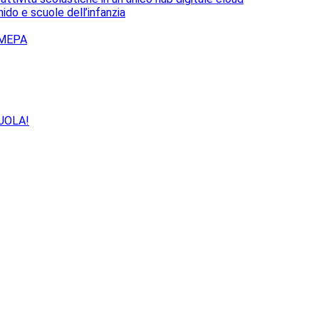
 nido e scuole dell’infanzia
a MEPA
UOLA!