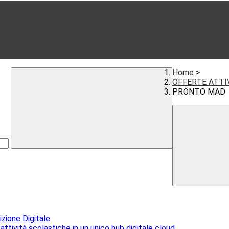
Home
>
OFFERTE ATTI
PRONTO MAD
izione Digitale
 attività scolastiche in un unico hub digitale cloud