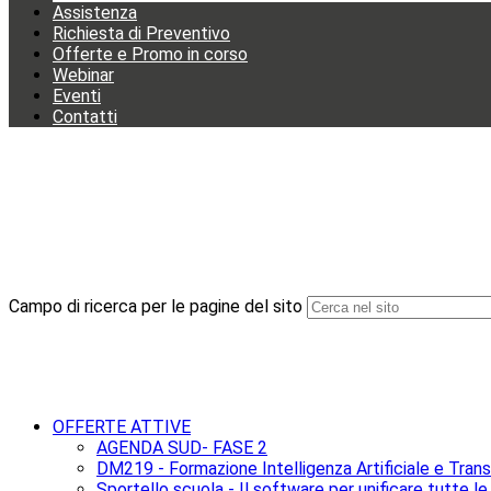
Assistenza
Richiesta di Preventivo
Offerte e Promo in corso
Webinar
Eventi
Contatti
Campo di ricerca per le pagine del sito
OFFERTE ATTIVE
AGENDA SUD- FASE 2
DM219 - Formazione Intelligenza Artificiale e Trans
Sportello scuola - Il software per unificare tutte le